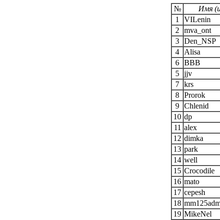
№
Имя (и
1
VILenin
2
mva_ont
3
Den_NSP
4
Alisa
6
BBB
5
jjv
7
krs
8
Prorok
9
Chlenid
10
dp
11
alex
12
dimka
13
park
14
well
15
Crocodile
16
mato
17
cepesh
18
mm125adm
19
MikeNel