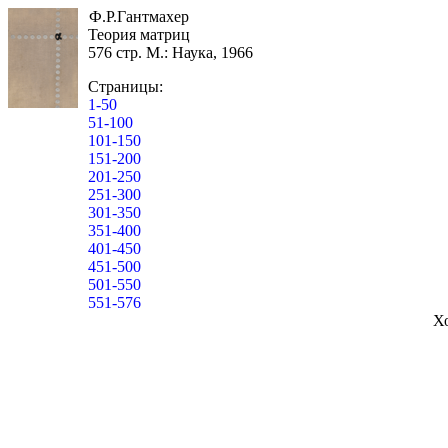
Ф.Р.Гантмахер
Теория матриц
576 стр. М.: Наука, 1966
Страницы:
1-50
51-100
101-150
151-200
201-250
251-300
301-350
351-400
401-450
451-500
501-550
551-576
Х