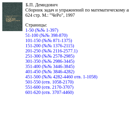
Б.П. Демидович
Сборник задач и упражнений по математическому а
624 стр. М.: "ЧеРо", 1997
Страницы:
1-50 (№№ 1-397)
51-100 (№№ 398-870)
101-150 (№№ 871-1375)
151-200 (№№ 1376-2115)
201-250 (№№ 2116-2577.1)
251-300 (№№ 2578-2985)
301-350 (№№ 2986-3445)
351-400 (№№ 3446-3845)
401-450 (№№ 3846-4282)
451-500 (№№ 4282-4460 отв. 1-1058)
501-550 (отв. 1058-2170)
551-600 (отв. 2170-3707)
601-620 (отв. 3707-4460)